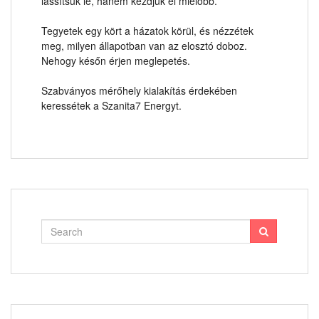
lassítsuk le, hanem kezdjük el mielőbb.
Tegyetek egy kört a házatok körül, és nézzétek
meg, milyen állapotban van az elosztó doboz.
Nehogy későn érjen meglepetés.
Szabványos mérőhely kialakítás érdekében
keressétek a Szanita7 Energyt.