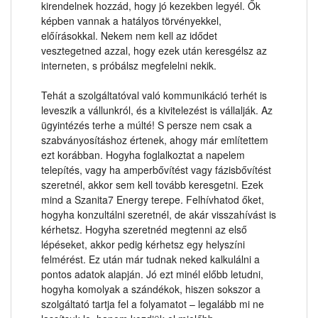
kirendelnek hozzád, hogy jó kezekben legyél. Ők
képben vannak a hatályos törvényekkel,
előírásokkal. Nekem nem kell az idődet
vesztegetned azzal, hogy ezek után keresgélsz az
interneten, s próbálsz megfelelni nekik.
Tehát a szolgáltatóval való kommunikáció terhét is
leveszik a vállunkról, és a kivitelezést is vállalják. Az
ügyintézés terhe a múlté! S persze nem csak a
szabványosításhoz értenek, ahogy már említettem
ezt korábban. Hogyha foglalkoztat a napelem
telepítés, vagy ha amperbővítést vagy fázisbővítést
szeretnél, akkor sem kell tovább keresgetni. Ezek
mind a Szanita7 Energy terepe. Felhívhatod őket,
hogyha konzultálni szeretnél, de akár visszahívást is
kérhetsz. Hogyha szeretnéd megtenni az első
lépéseket, akkor pedig kérhetsz egy helyszíni
felmérést. Ez után már tudnak neked kalkulálni a
pontos adatok alapján. Jó ezt minél előbb letudni,
hogyha komolyak a szándékok, hiszen sokszor a
szolgáltató tartja fel a folyamatot – legalább mi ne