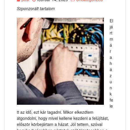
Szponzorált tartalom
El
já
rt
m
á
r
a
h
á
z
u
n
k
fe
le
tt az idő, ezt kár tagadni. Mikor elkezdtem
átgondolni, hogy mivel kellene kezdeni a felújítást,
először körbejártam a házat. Jól tettem, szóval