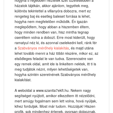
hogyha ti régebben néztetek szét tüzetesebben a
házatok tájékán, akkor ajánlom, tegyétek meg,
különös tekintettel a villanyóra dobozra, mert ez
rengeteg baj és esetleg baleset forrása is lehet,
hogyha nem megfelelően működik. Én igazán
meglepődtem, hogy abban a hiszemben éltem,
hogy minden rendben van, hisz mintha tegnap
cseréltem volna a dobozt. Erre most kiderült, hogy
ramatyul néz ki, és azonnal cselekedni kell, ránk fér
a
Szabványos mérőhely kialakítás
, és majd utána
lehet tovább menni a ház többi részére, mikor ez, az
elsődleges feladat le van tudva. Szerencsére van
egy remek oldal, amit ide is linkeltem nektek, itt ti is
meg tudjátok nézni, milyen lehetőségetek van,
hogyha szintén szeretnének Szabványos mérőhely
kialakítást.
A weboldal a www.szanita7ekft.hu. Nekem nagy
segítséget nyújtott, amikor elkezdtem itt nézelődni,
mert amúgy fogalmam sem lett volna, hová nyúljak,
kihez forduljak. Most már tudom. Hozzájuk! Hiszen
profik, sok mindenhez értenek, gyorsan dolgoznak,