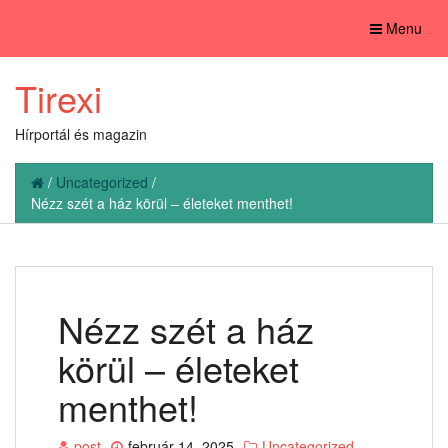
Toggle
Menu
navigation
Tirexi
Hírportál és magazin
/
Uncategorized
/
Nézz szét a ház körül – életeket menthet!
Nézz szét a ház
körül – életeket
menthet!
post
február 14, 2025
Uncategorized