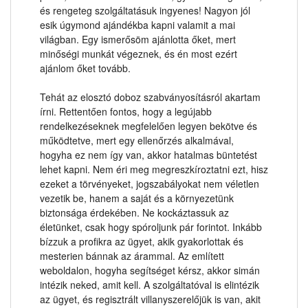
és rengeteg szolgáltatásuk ingyenes! Nagyon jól
esik úgymond ajándékba kapni valamit a mai
világban. Egy ismerősöm ajánlotta őket, mert
minőségi munkát végeznek, és én most ezért
ajánlom őket tovább.
Tehát az elosztó doboz szabványosításról akartam
írni. Rettentően fontos, hogy a legújabb
rendelkezéseknek megfelelően legyen bekötve és
működtetve, mert egy ellenőrzés alkalmával,
hogyha ez nem így van, akkor hatalmas büntetést
lehet kapni. Nem éri meg megreszkíroztatni ezt, hisz
ezeket a törvényeket, jogszabályokat nem véletlen
vezetik be, hanem a saját és a környezetünk
biztonsága érdekében. Ne kockáztassuk az
életünket, csak hogy spóroljunk pár forintot. Inkább
bízzuk a profikra az ügyet, akik gyakorlottak és
mesterien bánnak az árammal. Az említett
weboldalon, hogyha segítséget kérsz, akkor simán
intézik neked, amit kell. A szolgáltatóval is elintézik
az ügyet, és regisztrált villanyszerelőjük is van, akit