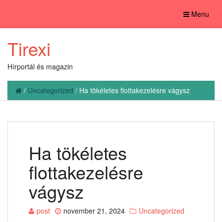
Toggle
Menu
navigation
Tirexi
Hírportál és magazin
/
Uncategorized
/
Ha tökéletes flottakezelésre vágysz
Ha tökéletes
flottakezelésre
vágysz
post
november 21, 2024
Uncategorized