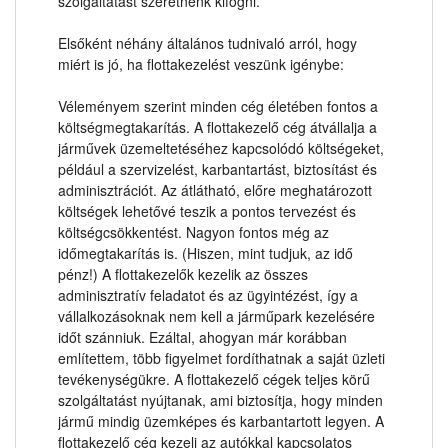
szolgáltatást szeretnénk kifogni.
Elsőként néhány általános tudnivaló arról, hogy
miért is jó, ha flottakezelést veszünk igénybe:
Véleményem szerint minden cég életében fontos a
költségmegtakarítás. A flottakezelő cég átvállalja a
járművek üzemeltetéséhez kapcsolódó költségeket,
például a szervizelést, karbantartást, biztosítást és
adminisztrációt. Az átlátható, előre meghatározott
költségek lehetővé teszik a pontos tervezést és
költségcsökkentést. Nagyon fontos még az
időmegtakarítás is. (Hiszen, mint tudjuk, az idő
pénz!) A flottakezelők kezelik az összes
adminisztratív feladatot és az ügyintézést, így a
vállalkozásoknak nem kell a járműpark kezelésére
időt szánniuk. Ezáltal, ahogyan már korábban
említettem, több figyelmet fordíthatnak a saját üzleti
tevékenységükre. A flottakezelő cégek teljes körű
szolgáltatást nyújtanak, ami biztosítja, hogy minden
jármű mindig üzemképes és karbantartott legyen. A
flottakezelő cég kezeli az autókkal kapcsolatos