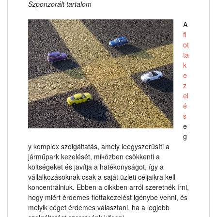
Szponzorált tartalom
A
fl
ot
ta
k
e
z
el
é
s
e
g
y komplex szolgáltatás, amely leegyszerűsíti a
járműpark kezelését, miközben csökkenti a
költségeket és javítja a hatékonyságot, így a
vállalkozásoknak csak a saját üzleti céljaikra kell
koncentrálniuk. Ebben a cikkben arról szeretnék írni,
hogy miért érdemes flottakezelést igénybe venni, és
melyik céget érdemes választani, ha a legjobb