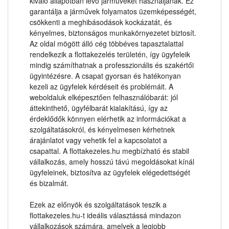
kiváló állapotban lévő járműveket használjanak. Ez
garantálja a járművek folyamatos üzemképességét,
csökkenti a meghibásodások kockázatát, és
kényelmes, biztonságos munkakörnyezetet biztosít.
Az oldal mögött álló cég többéves tapasztalattal
rendelkezik a flottakezelés területén, így ügyfeleik
mindig számíthatnak a professzionális és szakértői
ügyintézésre. A csapat gyorsan és hatékonyan
kezeli az ügyfelek kérdéseit és problémáit. A
weboldaluk elképesztően felhasználóbarát: jól
áttekinthető, ügyfélbarát kialakítású, így az
érdeklődők könnyen elérhetik az információkat a
szolgáltatásokról, és kényelmesen kérhetnek
árajánlatot vagy vehetik fel a kapcsolatot a
csapattal. A flottakezeles.hu megbízható és stabil
vállalkozás, amely hosszú távú megoldásokat kínál
ügyfeleinek, biztosítva az ügyfelek elégedettségét
és bizalmát.
Ezek az előnyök és szolgáltatások teszik a
flottakezeles.hu-t ideális választássá mindazon
vállalkozások számára, amelyek a legjobb