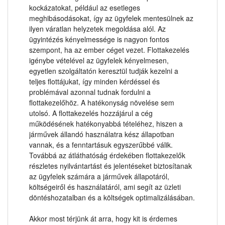
kockázatokat, például az esetleges
meghibásodásokat, így az ügyfelek mentesülnek az
ilyen váratlan helyzetek megoldása alól. Az
ügyintézés kényelmessége is nagyon fontos
szempont, ha az ember céget vezet. Flottakezelés
igénybe vételével az ügyfelek kényelmesen,
egyetlen szolgáltatón keresztül tudják kezelni a
teljes flottájukat, így minden kérdéssel és
problémával azonnal tudnak fordulni a
flottakezelőhöz. A hatékonyság növelése sem
utolsó. A flottakezelés hozzájárul a cég
működésének hatékonyabbá tételéhez, hiszen a
járművek állandó használatra kész állapotban
vannak, és a fenntartásuk egyszerűbbé válik.
Továbbá az átláthatóság érdekében flottakezelők
részletes nyilvántartást és jelentéseket biztosítanak
az ügyfelek számára a járművek állapotáról,
költségeiről és használatáról, ami segít az üzleti
döntéshozatalban és a költségek optimalizálásában.
Akkor most térjünk át arra, hogy kit is érdemes