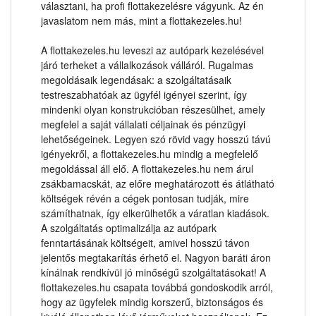
választani, ha profi flottakezelésre vágyunk. Az én
javaslatom nem más, mint a flottakezeles.hu!
A flottakezeles.hu leveszi az autópark kezelésével
járó terheket a vállalkozások válláról. Rugalmas
megoldásaik legendásak: a szolgáltatásaik
testreszabhatóak az ügyfél igényei szerint, így
mindenki olyan konstrukcióban részesülhet, amely
megfelel a saját vállalati céljainak és pénzügyi
lehetőségeinek. Legyen szó rövid vagy hosszú távú
igényekről, a flottakezeles.hu mindig a megfelelő
megoldással áll elő. A flottakezeles.hu nem árul
zsákbamacskát, az előre meghatározott és átlátható
költségek révén a cégek pontosan tudják, mire
számíthatnak, így elkerülhetők a váratlan kiadások.
A szolgáltatás optimalizálja az autópark
fenntartásának költségeit, amivel hosszú távon
jelentős megtakarítás érhető el. Nagyon baráti áron
kínálnak rendkívül jó minőségű szolgáltatásokat! A
flottakezeles.hu csapata továbbá gondoskodik arról,
hogy az ügyfelek mindig korszerű, biztonságos és